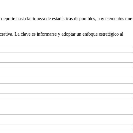
 deporte hasta la riqueza de estadísticas disponibles, hay elementos que
ativa. La clave es informarse y adoptar un enfoque estratégico al