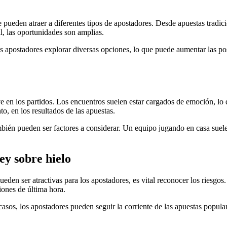
pueden atraer a diferentes tipos de apostadores. Desde apuestas tradici
l, las oportunidades son amplias.
 apostadores explorar diversas opciones, lo que puede aumentar las pos
ive en los partidos. Los encuentros suelen estar cargados de emoción, l
to, en los resultados de las apuestas.
bién pueden ser factores a considerar. Un equipo jugando en casa suele 
ey sobre hielo
ueden ser atractivas para los apostadores, es vital reconocer los riesgo
iones de última hora.
asos, los apostadores pueden seguir la corriente de las apuestas popular