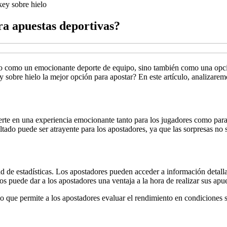
ey sobre hielo
ra apuestas deportivas?
o como un emocionante deporte de equipo, sino también como una opció
y sobre hielo la mejor opción para apostar? En este artículo, analizaremo
erte en una experiencia emocionante tanto para los jugadores como para
tado puede ser atrayente para los apostadores, ya que las sorpresas no s
ad de estadísticas. Los apostadores pueden acceder a información detall
os puede dar a los apostadores una ventaja a la hora de realizar sus apue
 que permite a los apostadores evaluar el rendimiento en condiciones si