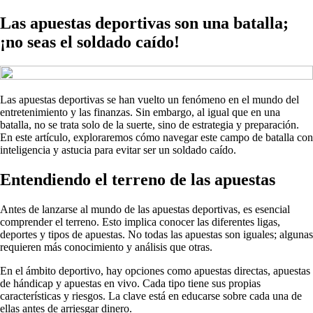
Las apuestas deportivas son una batalla;
¡no seas el soldado caído!
Las apuestas deportivas se han vuelto un fenómeno en el mundo del
entretenimiento y las finanzas. Sin embargo, al igual que en una
batalla, no se trata solo de la suerte, sino de estrategia y preparación.
En este artículo, exploraremos cómo navegar este campo de batalla con
inteligencia y astucia para evitar ser un soldado caído.
Entendiendo el terreno de las apuestas
Antes de lanzarse al mundo de las apuestas deportivas, es esencial
comprender el terreno. Esto implica conocer las diferentes ligas,
deportes y tipos de apuestas. No todas las apuestas son iguales; algunas
requieren más conocimiento y análisis que otras.
En el ámbito deportivo, hay opciones como apuestas directas, apuestas
de hándicap y apuestas en vivo. Cada tipo tiene sus propias
características y riesgos. La clave está en educarse sobre cada una de
ellas antes de arriesgar dinero.