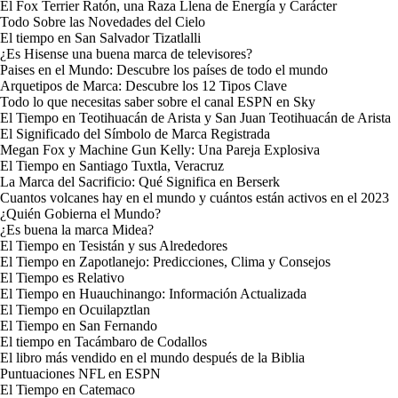
El Fox Terrier Ratón, una Raza Llena de Energía y Carácter
Todo Sobre las Novedades del Cielo
El tiempo en San Salvador Tizatlalli
¿Es Hisense una buena marca de televisores?
Paises en el Mundo: Descubre los países de todo el mundo
Arquetipos de Marca: Descubre los 12 Tipos Clave
Todo lo que necesitas saber sobre el canal ESPN en Sky
El Tiempo en Teotihuacán de Arista y San Juan Teotihuacán de Arista
El Significado del Símbolo de Marca Registrada
Megan Fox y Machine Gun Kelly: Una Pareja Explosiva
El Tiempo en Santiago Tuxtla, Veracruz
La Marca del Sacrificio: Qué Significa en Berserk
Cuantos volcanes hay en el mundo y cuántos están activos en el 2023
¿Quién Gobierna el Mundo?
¿Es buena la marca Midea?
El Tiempo en Tesistán y sus Alrededores
El Tiempo en Zapotlanejo: Predicciones, Clima y Consejos
El Tiempo es Relativo
El Tiempo en Huauchinango: Información Actualizada
El Tiempo en Ocuilapztlan
El Tiempo en San Fernando
El tiempo en Tacámbaro de Codallos
El libro más vendido en el mundo después de la Biblia
Puntuaciones NFL en ESPN
El Tiempo en Catemaco