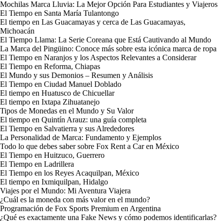
Mochilas Marca Lluvia: La Mejor Opción Para Estudiantes y Viajeros
El Tiempo en Santa María Tulantongo
El tiempo en Las Guacamayas y cerca de Las Guacamayas,
Michoacán
El Tiempo Llama: La Serie Coreana que Está Cautivando al Mundo
La Marca del Pingüino: Conoce más sobre esta icónica marca de ropa
El Tiempo en Naranjos y los Aspectos Relevantes a Considerar
El Tiempo en Reforma, Chiapas
El Mundo y sus Demonios – Resumen y Análisis
El Tiempo en Ciudad Manuel Doblado
El tiempo en Huatusco de Chicuellar
El tiempo en Ixtapa Zihuatanejo
Tipos de Monedas en el Mundo y Su Valor
El tiempo en Quintín Arauz: una guía completa
El Tiempo en Salvatierra y sus Alrededores
La Personalidad de Marca: Fundamento y Ejemplos
Todo lo que debes saber sobre Fox Rent a Car en México
El Tiempo en Huitzuco, Guerrero
El Tiempo en Ladrillera
El Tiempo en los Reyes Acaquilpan, México
El tiempo en Ixmiquilpan, Hidalgo
Viajes por el Mundo: Mi Aventura Viajera
¿Cuál es la moneda con más valor en el mundo?
Programación de Fox Sports Premium en Argentina
¿Qué es exactamente una Fake News y cómo podemos identificarlas?