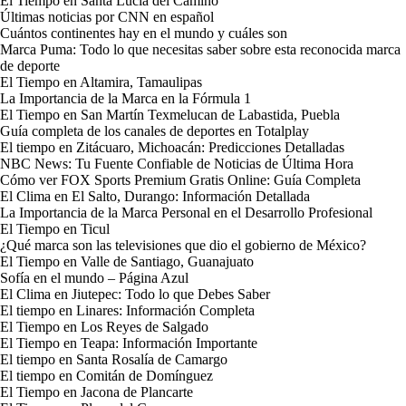
El Tiempo en Santa Lucía del Camino
Últimas noticias por CNN en español
Cuántos continentes hay en el mundo y cuáles son
Marca Puma: Todo lo que necesitas saber sobre esta reconocida marca
de deporte
El Tiempo en Altamira, Tamaulipas
La Importancia de la Marca en la Fórmula 1
El Tiempo en San Martín Texmelucan de Labastida, Puebla
Guía completa de los canales de deportes en Totalplay
El tiempo en Zitácuaro, Michoacán: Predicciones Detalladas
NBC News: Tu Fuente Confiable de Noticias de Última Hora
Cómo ver FOX Sports Premium Gratis Online: Guía Completa
El Clima en El Salto, Durango: Información Detallada
La Importancia de la Marca Personal en el Desarrollo Profesional
El Tiempo en Ticul
¿Qué marca son las televisiones que dio el gobierno de México?
El Tiempo en Valle de Santiago, Guanajuato
Sofía en el mundo – Página Azul
El Clima en Jiutepec: Todo lo que Debes Saber
El tiempo en Linares: Información Completa
El Tiempo en Los Reyes de Salgado
El Tiempo en Teapa: Información Importante
El tiempo en Santa Rosalía de Camargo
El tiempo en Comitán de Domínguez
El Tiempo en Jacona de Plancarte