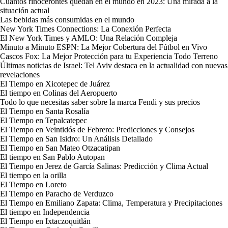
Cuantos rinocerontes quedan en el mundo en 2023: Una mirada a la
situación actual
Las bebidas más consumidas en el mundo
New York Times Connections: La Conexión Perfecta
El New York Times y AMLO: Una Relación Compleja
Minuto a Minuto ESPN: La Mejor Cobertura del Fútbol en Vivo
Cascos Fox: La Mejor Protección para tu Experiencia Todo Terreno
Últimas noticias de Israel: Tel Aviv destaca en la actualidad con nuevas
revelaciones
El Tiempo en Xicotepec de Juárez
El tiempo en Colinas del Aeropuerto
Todo lo que necesitas saber sobre la marca Fendi y sus precios
El Tiempo en Santa Rosalía
El Tiempo en Tepalcatepec
El Tiempo en Veintidós de Febrero: Predicciones y Consejos
El Tiempo en San Isidro: Un Análisis Detallado
El Tiempo en San Mateo Otzacatipan
El tiempo en San Pablo Autopan
El Tiempo en Jerez de García Salinas: Predicción y Clima Actual
El tiempo en la orilla
El Tiempo en Loreto
El Tiempo en Paracho de Verduzco
El Tiempo en Emiliano Zapata: Clima, Temperatura y Precipitaciones
El tiempo en Independencia
El Tiempo en Ixtaczoquitlán