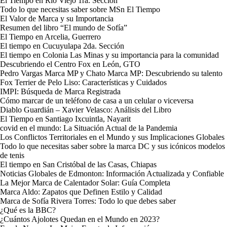
El Tiempo en Río Viejo 1ra. Sección
Todo lo que necesitas saber sobre MSn El Tiempo
El Valor de Marca y su Importancia
Resumen del libro “El mundo de Sofía”
El Tiempo en Arcelia, Guerrero
El tiempo en Cucuyulapa 2da. Sección
El tiempo en Colonia Las Minas y su importancia para la comunidad
Descubriendo el Centro Fox en León, GTO
Pedro Vargas Marca MP y Chato Marca MP: Descubriendo su talento
Fox Terrier de Pelo Liso: Características y Cuidados
IMPI: Búsqueda de Marca Registrada
Cómo marcar de un teléfono de casa a un celular o viceversa
Diablo Guardián – Xavier Velasco: Análisis del Libro
El Tiempo en Santiago Ixcuintla, Nayarit
covid en el mundo: La Situación Actual de la Pandemia
Los Conflictos Territoriales en el Mundo y sus Implicaciones Globales
Todo lo que necesitas saber sobre la marca DC y sus icónicos modelos
de tenis
El tiempo en San Cristóbal de las Casas, Chiapas
Noticias Globales de Edmonton: Información Actualizada y Confiable
La Mejor Marca de Calentador Solar: Guía Completa
Marca Aldo: Zapatos que Definen Estilo y Calidad
Marca de Sofía Rivera Torres: Todo lo que debes saber
¿Qué es la BBC?
¿Cuántos Ajolotes Quedan en el Mundo en 2023?