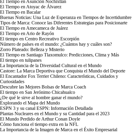
El Tiempo en Asunción Nochixtlán
El Tiempo en Atoyac de Álvarez
El Tiempo en Bacalar
Buenas Noticias: Una Luz de Esperanza en Tiempos de Incertidumbre
Tipos de Marca: Conoce las Diferentes Estrategias para Posicionarte
El Tiempo en Amecameca de Juárez
El Tiempo en Ario de Rayón
El tiempo en Centro Recreativo Escorpión
Número de países en el mundo: ¿Cuántos hay y cuáles son?
Zorro Plateado: Belleza y Misterio
El Tiempo en Santiago Tlaxomulco: Predicciones, Clima y Más
El tiempo en tulipanes
La Importancia de la Diversidad Cultural en el Mundo
Castore: La Marca Deportiva que Conquista el Mundo del Deporte
El Encantador Fox Terrier Chileno: Características, Cuidados y
Curiosidades
Descubre las Mejores Bolsas de Marca Coach
El tiempo en San Jerónimo Chicahualco
¿De qué le sirve al hombre ganar el mundo?
Explorando el Mapa del Mundo
ESPN 3 y su canal ESPN: Información Detallada
Plantas Nucleares en el Mundo y su Cantidad para el 2023
El Mundo Perdido de Arthur Conan Doyle
Cómo funciona el tiempo extra en la NFL
La Importancia de la Imagen de Marca en el Éxito Empresarial