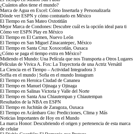
¿Cuántos años tiene el mundo?
Marca de Agua en Excel: Cómo Insertarla y Personalizarla
Dónde ver ESPN y cómo contratarlo en México
El Tiempo en San Mateo Oxtotitlán
Mejor Marca de Condones: Descubre cuál es la opción ideal para ti
Cómo ver ESPN Play en México
El Tiempo en El Carmen, Nuevo León
El Tiempo en San Miguel Zinacantepec, México
El Tiempo en Santa Cruz Xoxocotlán, Oaxaca
¿Cómo se paga el tiempo extra en México?
Midiendo el Mundo: Una Película que nos Transporta a Otros Lugares
Películas de Vivica A. Fox: La Trayectoria de una Actriz Versátil
La Ciencia en el Tiempo – Actividad Integradora 3
Soffia en el mundo | Sofia en el mundo Instagram
El Tiempo en Heroica Ciudad de Cananea
El Tiempo en Manuel Ojinaga y Ojinaga
El Tiempo en Salinas Victoria y Valle del Norte
El Tiempo en Santa Ana Chiautempan y Chiautempan
Resultados de la NBA en ESPN
El Tiempo en Juchitán de Zaragoza, Oaxaca
El Tiempo en Acámbaro Gto: Predicciones, Clima y Más
Noticias Importantes de Hoy en el Mundo
La marca Honor: Descubriendo el origen y pertenencia de esta marca
de celular