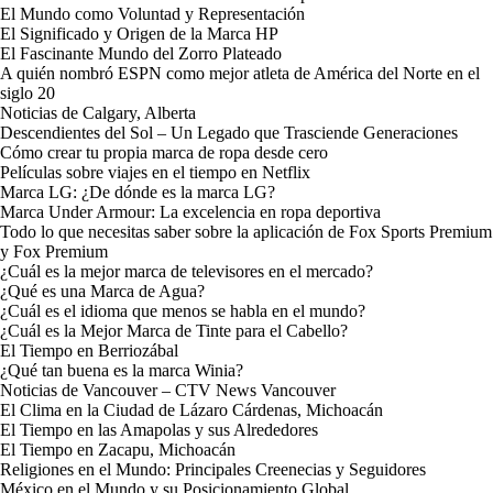
El Mundo como Voluntad y Representación
El Significado y Origen de la Marca HP
El Fascinante Mundo del Zorro Plateado
A quién nombró ESPN como mejor atleta de América del Norte en el
siglo 20
Noticias de Calgary, Alberta
Descendientes del Sol – Un Legado que Trasciende Generaciones
Cómo crear tu propia marca de ropa desde cero
Películas sobre viajes en el tiempo en Netflix
Marca LG: ¿De dónde es la marca LG?
Marca Under Armour: La excelencia en ropa deportiva
Todo lo que necesitas saber sobre la aplicación de Fox Sports Premium
y Fox Premium
¿Cuál es la mejor marca de televisores en el mercado?
¿Qué es una Marca de Agua?
¿Cuál es el idioma que menos se habla en el mundo?
¿Cuál es la Mejor Marca de Tinte para el Cabello?
El Tiempo en Berriozábal
¿Qué tan buena es la marca Winia?
Noticias de Vancouver – CTV News Vancouver
El Clima en la Ciudad de Lázaro Cárdenas, Michoacán
El Tiempo en las Amapolas y sus Alrededores
El Tiempo en Zacapu, Michoacán
Religiones en el Mundo: Principales Creenecias y Seguidores
México en el Mundo y su Posicionamiento Global