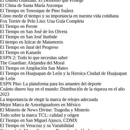
El Diablo Guardián: El Demonio que Protege
El Clima de Santa María Atzompa
El Tiempo en Tenosique de Pino Suárez
Cómo medir el tiempo y su importancia en nuestra vida cotidiana
Fox Terrier de Pelo Liso: Una Guía Completa
El Tiempo en Perote
El Tiempo en San José de los Olvera
El Tiempo en San José Iturbide
El tiempo en Izúcar de Matamoros
El Tiempo en Jaral del Progreso
El Tiempo en Kanasín
ESPN 2: Todo lo que necesitas saber
The Guardian: Alejandra del Moral
El Tiempo en Ampliación San Mateo
El Tiempo en Huajuapan de León y la Heroica Ciudad de Huajuapan
de León
ESPN Plus: La plataforma para los amantes del deporte
Cuánto dinero hay en el mundo: Distribución de la riqueza en el año
2023
La importancia de elegir la marca de relojes adecuada
Mejor Marca de Amortiguadores en México
El Misterio de News Divine: Tragedia y Misterio
Todo sobre la marca TCL: calidad y origen
El Tiempo en San Miguel Ajusco, CDMX
El Tiempo en Veracruz y su Variabilidad