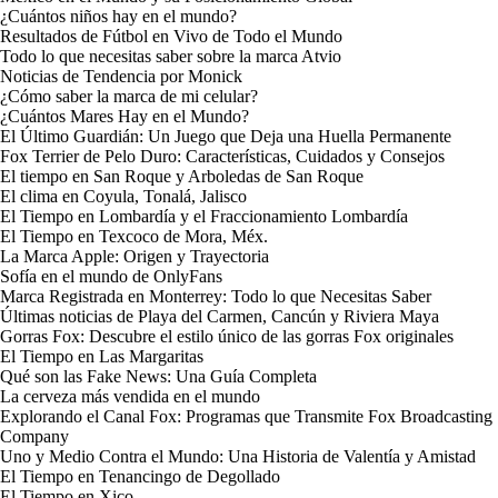
¿Cuántos niños hay en el mundo?
Resultados de Fútbol en Vivo de Todo el Mundo
Todo lo que necesitas saber sobre la marca Atvio
Noticias de Tendencia por Monick
¿Cómo saber la marca de mi celular?
¿Cuántos Mares Hay en el Mundo?
El Último Guardián: Un Juego que Deja una Huella Permanente
Fox Terrier de Pelo Duro: Características, Cuidados y Consejos
El tiempo en San Roque y Arboledas de San Roque
El clima en Coyula, Tonalá, Jalisco
El Tiempo en Lombardía y el Fraccionamiento Lombardía
El Tiempo en Texcoco de Mora, Méx.
La Marca Apple: Origen y Trayectoria
Sofía en el mundo de OnlyFans
Marca Registrada en Monterrey: Todo lo que Necesitas Saber
Últimas noticias de Playa del Carmen, Cancún y Riviera Maya
Gorras Fox: Descubre el estilo único de las gorras Fox originales
El Tiempo en Las Margaritas
Qué son las Fake News: Una Guía Completa
La cerveza más vendida en el mundo
Explorando el Canal Fox: Programas que Transmite Fox Broadcasting
Company
Uno y Medio Contra el Mundo: Una Historia de Valentía y Amistad
El Tiempo en Tenancingo de Degollado
El Tiempo en Xico