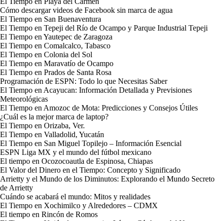
El Tiempo en Playa del Carmen
Cómo descargar videos de Facebook sin marca de agua
El Tiempo en San Buenaventura
El Tiempo en Tepeji del Río de Ocampo y Parque Industrial Tepeji
El Tiempo en Yautepec de Zaragoza
El Tiempo en Comalcalco, Tabasco
El Tiempo en Colonia del Sol
El Tiempo en Maravatío de Ocampo
El Tiempo en Prados de Santa Rosa
Programación de ESPN: Todo lo que Necesitas Saber
El Tiempo en Acayucan: Información Detallada y Previsiones
Meteorológicas
El Tiempo en Amozoc de Mota: Predicciones y Consejos Útiles
¿Cuál es la mejor marca de laptop?
El Tiempo en Orizaba, Ver.
El Tiempo en Valladolid, Yucatán
El Tiempo en San Miguel Topilejo – Información Esencial
ESPN Liga MX y el mundo del fútbol mexicano
El tiempo en Ocozocoautla de Espinosa, Chiapas
El Valor del Dinero en el Tiempo: Concepto y Significado
Arrietty y el Mundo de los Diminutos: Explorando el Mundo Secreto
de Arrietty
Cuándo se acabará el mundo: Mitos y realidades
El Tiempo en Xochimilco y Alrededores – CDMX
El tiempo en Rincón de Romos