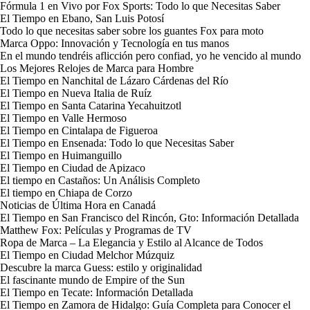
Fórmula 1 en Vivo por Fox Sports: Todo lo que Necesitas Saber
El Tiempo en Ebano, San Luis Potosí
Todo lo que necesitas saber sobre los guantes Fox para moto
Marca Oppo: Innovación y Tecnología en tus manos
En el mundo tendréis aflicción pero confiad, yo he vencido al mundo
Los Mejores Relojes de Marca para Hombre
El Tiempo en Nanchital de Lázaro Cárdenas del Río
El Tiempo en Nueva Italia de Ruíz
El Tiempo en Santa Catarina Yecahuitzotl
El Tiempo en Valle Hermoso
El Tiempo en Cintalapa de Figueroa
El Tiempo en Ensenada: Todo lo que Necesitas Saber
El Tiempo en Huimanguillo
El Tiempo en Ciudad de Apizaco
El tiempo en Castaños: Un Análisis Completo
El tiempo en Chiapa de Corzo
Noticias de Última Hora en Canadá
El Tiempo en San Francisco del Rincón, Gto: Información Detallada
Matthew Fox: Películas y Programas de TV
Ropa de Marca – La Elegancia y Estilo al Alcance de Todos
El Tiempo en Ciudad Melchor Múzquiz
Descubre la marca Guess: estilo y originalidad
El fascinante mundo de Empire of the Sun
El Tiempo en Tecate: Información Detallada
El Tiempo en Zamora de Hidalgo: Guía Completa para Conocer el