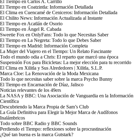
El Tiempo en Carlos A. Carrillo
El Tiempo en Coatzintla: Información Detallada
El Clima en Cuencamé de Ceniceros: Información Detallada
El Chilito News: Información Actualizada al Instante
El Tiempo en Acatlán de Osorio
El Tiempo en Ángel R. Cabada
Sweetie Fox en OnlyFans: Todo lo que Necesitas Saber
El Tiempo en La Negreta: Todo lo que Debes Saber
El Tiempo en Madrid: Información Completa
La Mujer del Viajero en el Tiempo: Un Relato Fascinante
Todo el mundo odia a Chris: El reparto que marcó una época
Suspensión Fox para Bicicletas: La mejor elección para tu recorrido
El Clima en Xilitla y Sus Alrededores | Xilitla, S.L.P.
Marca Cloe: La Renovación de la Moda Mexicana
Todo lo que necesitas saber sobre la marca Psycho Bunny
El Tiempo en Encarnación de Díaz, Jalisco
Noticias relevantes de los 49ers
La NASA y BBC: Una Asociación de Vanguardia en la Información
Científica
Descubriendo la Marca Propia de Sam’s Club
La Guía Definitiva para Elegir la Mejor Marca de Audífonos
Inalámbricos
Todo sobre BBC Radio y BBC Sounds
Perdiendo el Tiempo: reflexiones sobre la procrastinación
¿Qué tan buena es la marca Gutstark?