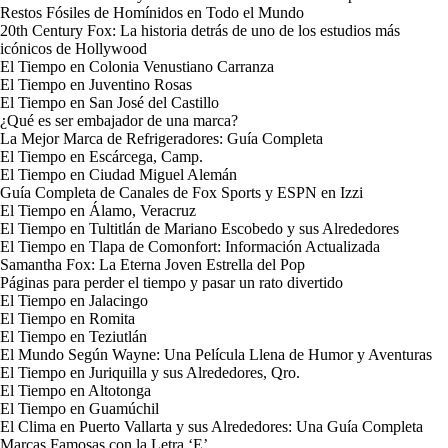
Restos Fósiles de Homínidos en Todo el Mundo
20th Century Fox: La historia detrás de uno de los estudios más
icónicos de Hollywood
El Tiempo en Colonia Venustiano Carranza
El Tiempo en Juventino Rosas
El Tiempo en San José del Castillo
¿Qué es ser embajador de una marca?
La Mejor Marca de Refrigeradores: Guía Completa
El Tiempo en Escárcega, Camp.
El Tiempo en Ciudad Miguel Alemán
Guía Completa de Canales de Fox Sports y ESPN en Izzi
El Tiempo en Álamo, Veracruz
El Tiempo en Tultitlán de Mariano Escobedo y sus Alrededores
El Tiempo en Tlapa de Comonfort: Información Actualizada
Samantha Fox: La Eterna Joven Estrella del Pop
Páginas para perder el tiempo y pasar un rato divertido
El Tiempo en Jalacingo
El Tiempo en Romita
El Tiempo en Teziutlán
El Mundo Según Wayne: Una Película Llena de Humor y Aventuras
El Tiempo en Juriquilla y sus Alrededores, Qro.
El Tiempo en Altotonga
El Tiempo en Guamúchil
El Clima en Puerto Vallarta y sus Alrededores: Una Guía Completa
Marcas Famosas con la Letra ‘E’